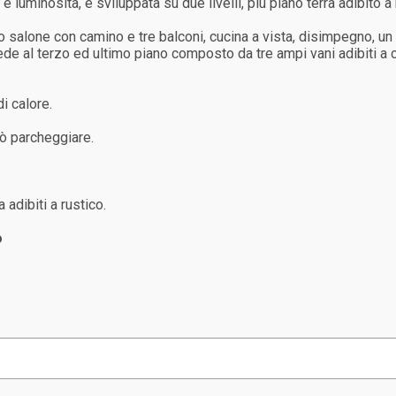
 luminosità, è sviluppata su due livelli, più piano terra adibito a
 salone con camino e tre balconi, cucina a vista, disimpegno, un
ccede al terzo ed ultimo piano composto da tre ampi vani adibiti
i calore.
uò parcheggiare.
 adibiti a rustico.
o