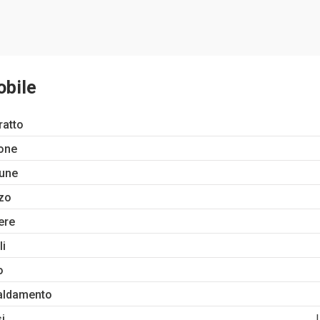
obile
ratto
one
une
zo
ere
li
o
aldamento
si