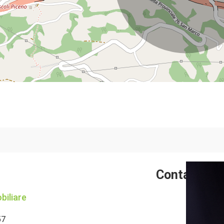
Contattaci
biliare
57