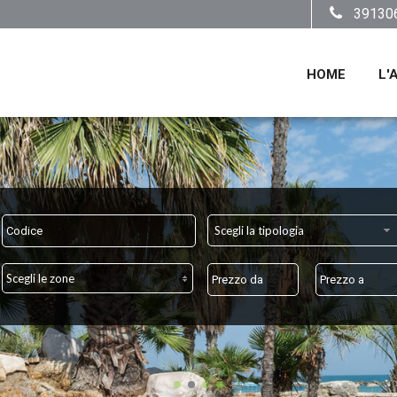
39130
HOME
L'
Scegli la tipologia
Scegli le zone