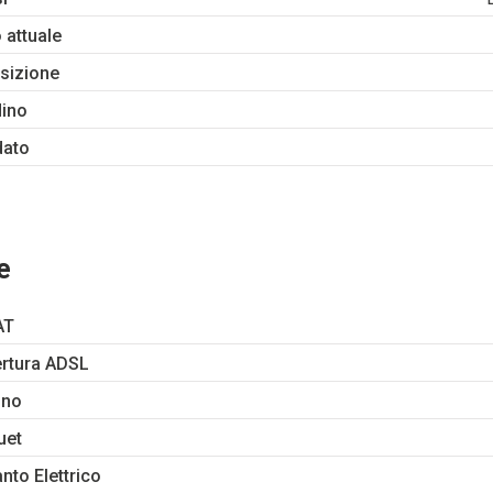
 attuale
sizione
dino
dato
e
AT
rtura ADSL
ino
uet
nto Elettrico