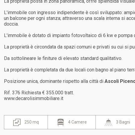
La proprietà posta in zona panoramica, offre splendida visuale e
L'immobile con ingresso indipendente è così sviluppato: ampio
un balcone per ogni stanza; attraverso una scala interna si a
doccia.
L'immobile è dotato di impianto fotovoltaico di 6 kw e pompa d
La proprietà è circondata da spazi comuni e privati su cui si p
Da sottolineare le finiture di elevato standard qualitativo.
La proprietà è completata da due locali con bagno al piano terra
Posizione unica, dominante rispetto alla città di
Ascoli Picen
Rif. 376 Richiesta € 355.000 tratt.
www.decarolisimmobiliare.it
250 mq
4 Camere
3 Bagni