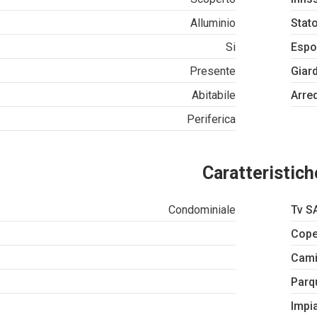
Alluminio
Stato
Si
Espo
Presente
Giar
Abitabile
Arre
Periferica
Caratteristich
Condominiale
Tv S
Cope
Cam
Parq
Impia